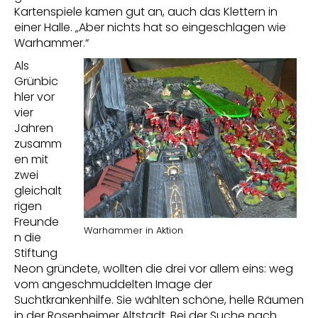
Kartenspiele kamen gut an, auch das Klettern in
einer Halle. „Aber nichts hat so eingeschlagen wie
Warhammer.“
Als
Grünbic
hler vor
vier
Jahren
zusamm
en mit
zwei
gleichalt
rigen
Freunde
Warhammer in Aktion
n die
Stiftung
Neon gründete, wollten die drei vor allem eins: weg
vom angeschmuddelten Image der
Suchtkrankenhilfe. Sie wählten schöne, helle Räumen
in der Rosenheimer Altstadt. Bei der Suche nach