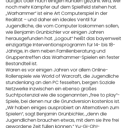
aufgibt oder nach einigen Runden gezählt wird, wer
noch mehr Kämpfer auf dem Spielfeld stehen hat.
„Warhammer“ ist eine Art Computerspiel in der
Realität – und daher ein ideales Ventil für
Jugendliche, die vom Computer loskommen sollen,
wie Benjamin Grünbichler vor einigen Jahren
herausgefunden hat. „Logout“ heißt das bayernweit
einzigartige Interventionsprogramm für 14- bis 18-
Jährige, in dem neben Familienberatung und
Gruppentreffen das Warhammer-Spielen ein fester
Bestandteil ist.
Waren es vor einigen Jahren vor allem Online-
Rollenspiele wie World of Warcraft, die Jugendliche
stundenlang an den PC fesselten, bergen Soziale
Netzwerke inzwischen ein ebenso großes
Suchtpotenzial wie die sogenannten „free to play“-
Spiele, bei denen nur die Grundversion kostenlos ist.
„Wir haben einiges ausprobiert an Alternativen zum
Spielen“, sagt Benjamin Grünbichler, „denn die
Jugendlichen brauchen etwas, mit dem sie ihre frei
gewordene Zeit füllen können.“ Yu-Gi-Oh!-