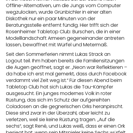
Offline-Alternativen, um die Jungs vom Computer
wegzulocken, wurde Grünbichler in einer alten
Diskothek nur ein paar Minuten von der
Beratungsstelle entfernt fündig. Hier trifft sich der
Rosenheimer Tabletop Club: Burschen, die in einer
Modelllandschaft Armeen gegeneinander antreten
lassen, bewaffnet mit Würfel und Metermaß.
Seit den Sommerferien nimmt Lukas Strack an
Logout teil. Ihm haben bereits die Familiensitzungen
die Augen geöffnet, sagt er. „Neon war Reflektieren –
da habe ich erst mal gemerkt, dass durch Facebook
verdammt viel Zeit weg ist.“ Für diesen Abend beim
Tabletop Club hat sich Lukas die Tau-Kämpfer
ausgesucht. Ein junges modernes Volk in roter
Rüstung, das sich im Schutz der aufgereihten
Coladosen an die gegnerischen Orks heranpirscht.
Diese sind zwar in der Überzahl, aber leicht zu
verletzen, weil sie keine Rüstung tragen. „Auf die
sechs“, sagt René, und Lukas weiß, dass er einen Ork
besiegt hat, wenn sein Mitspieler keine Sechs würfelt.