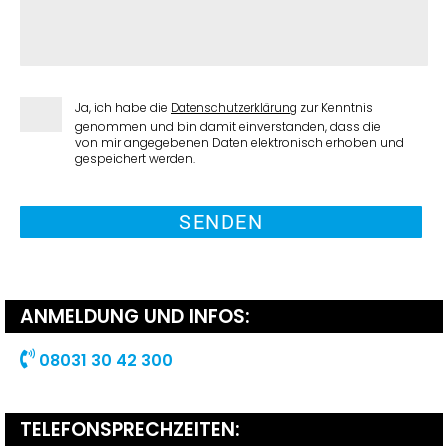
n
*
l
i
e
g
D
Ja, ich habe die
zur Kenntnis
Datenschutzerklärung
e
a
genommen und bin damit einverstanden, dass die
n
t
von mir angegebenen Daten elektronisch erhoben und
gespeichert werden.
e
n
s
c
h
u
t
ANMELDUNG UND INFOS:
z
*
08031 30 42 300
TELEFONSPRECHZEITEN: