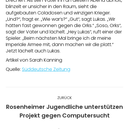
brechen. Als sein Vater ihn an diesem Abend abholt,
blinzelt er unsicher in den Raum, sieht die
aufgebauten Coladosen und winzigen Krieger.
„Und?“, fragt er. „Wie war’s?“ „Gut“, sagt Lukas. „Wir
hätten fast gewonnen gegen die Orks.“ „Soso, Orks“,
sagt der Vater und lächelt. „Hey Lukas“, ruft einer der
Spieler. „Beim nächsten Mal bringe ich dir meine
Imperiale Armee mit, dann machen wir die platt.“
Jetzt lächelt auch Lukas.
Artikel von Sarah Kanning
Quelle:
Süddeutsche Zeitung
Kommentarnavigation
ZURÜCK
Rosenheimer Jugendliche unterstützen
Vorheriger
Projekt gegen Computersucht
Beitrag: